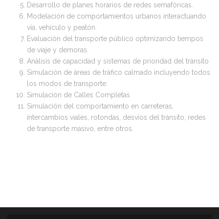
Desarrollo de planes horarios de redes semafóricas.
Modelación de comportamientos urbanos interactuando
vía, vehículo y peatón.
Evaluación del transporte público optimizando tiempos
de viaje y demoras.
Análisis de capacidad y sistemas de prioridad del tránsito
Simulación de áreas de tráfico calmado incluyendo todos
los modos de transporte.
Simulación de Calles Completas
Simulación del comportamiento en carreteras,
intercambios viales, rotondas, desvíos del tránsito, redes
de transporte masivo, entre otros.