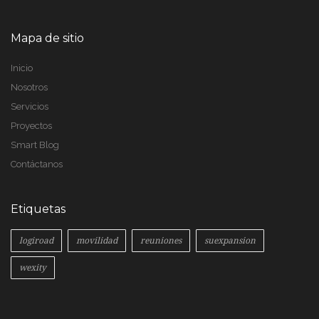
Mapa de sitio
Inicio
Nosotros
Servicios
Proyectos
Smart Blog
Contáctanos
Etiquetas
logiroad
movilidad
reuniones
suexpansion
wexity