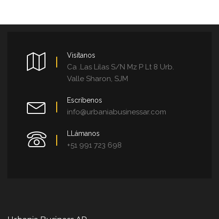
Visítanos
Ca .Las Lilas S/N Mz P Lt 8 Urb.
Valle Sharon, SJM
Escríbenos
info@urbaniabusinessar.com
LLámanos
+51 991 723 698